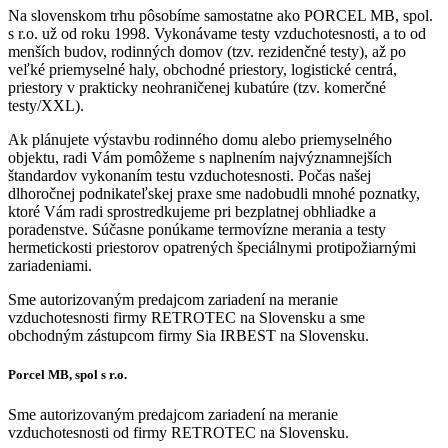
Na slovenskom trhu pôsobíme samostatne ako PORCEL MB, spol.
s r.o. už od roku 1998. Vykonávame testy vzduchotesnosti, a to od
menších budov, rodinných domov (tzv. rezidenčné testy), až po
veľké priemyselné haly, obchodné priestory, logistické centrá,
priestory v prakticky neohraničenej kubatúre (tzv. komerčné
testy/XXL).
Ak plánujete výstavbu rodinného domu alebo priemyselného
objektu, radi Vám pomôžeme s naplnením najvýznamnejších
štandardov vykonaním testu vzduchotesnosti. Počas našej
dlhoročnej podnikateľskej praxe sme nadobudli mnohé poznatky,
ktoré Vám radi sprostredkujeme pri bezplatnej obhliadke a
poradenstve. Súčasne ponúkame termovízne merania a testy
hermetickosti priestorov opatrených špeciálnymi protipožiarnými
zariadeniami.
Sme autorizovaným predajcom zariadení na meranie
vzduchotesnosti firmy RETROTEC na Slovensku a sme
obchodným zástupcom firmy Sia IRBEST na Slovensku.
Porcel MB, spol s r.o.
Sme autorizovaným predajcom zariadení na meranie
vzduchotesnosti od firmy RETROTEC na Slovensku.