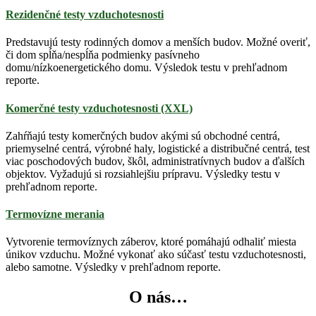
Rezidenčné testy vzduchotesnosti
Predstavujú testy rodinných domov a menších budov. Možné overiť,
či dom spĺňa/nespĺňa podmienky pasívneho
domu/nízkoenergetického domu. Výsledok testu v prehľadnom
reporte.
Komerčné testy vzduchotesnosti (XXL)
Zahŕňajú testy komerčných budov akými sú obchodné centrá,
priemyselné centrá, výrobné haly, logistické a distribučné centrá, test
viac poschodových budov, škôl, administratívnych budov a ďalších
objektov. Vyžadujú si rozsiahlejšiu prípravu. Výsledky testu v
prehľadnom reporte.
Termovízne merania
Vytvorenie termovíznych záberov, ktoré pomáhajú odhaliť miesta
únikov vzduchu. Možné vykonať ako súčasť testu vzduchotesnosti,
alebo samotne. Výsledky v prehľadnom reporte.
O nás…